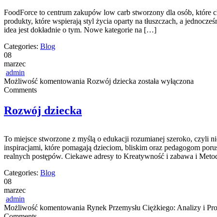
FoodForce to centrum zakupów low carb stworzony dla osób, które chc
produkty, które wspierają styl życia oparty na tłuszczach, a jednocze
idea jest dokładnie o tym. Nowe kategorie na […]
Categories:
Blog
08
marzec
admin
Możliwość komentowania
Rozwój dziecka
została wyłączona
Comments
Rozwój dziecka
To miejsce stworzone z myślą o edukacji rozumianej szeroko, czyli n
inspiracjami, które pomagają dzieciom, bliskim oraz pedagogom poru
realnych postępów. Ciekawe adresy to Kreatywność i zabawa i Meto
Categories:
Blog
08
marzec
admin
Możliwość komentowania
Rynek Przemysłu Ciężkiego: Analizy i Pr
Comments