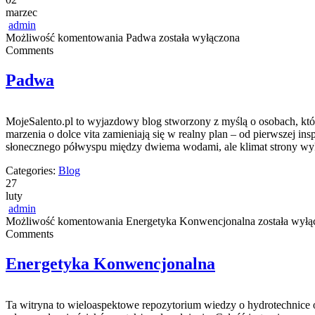
marzec
admin
Możliwość komentowania
Padwa
została wyłączona
Comments
Padwa
MojeSalento.pl to wyjazdowy blog stworzony z myślą o osobach, które
marzenia o dolce vita zamieniają się w realny plan – od pierwszej in
słonecznego półwyspu między dwiema wodami, ale klimat strony wyk
Categories:
Blog
27
luty
admin
Możliwość komentowania
Energetyka Konwencjonalna
została wyłą
Comments
Energetyka Konwencjonalna
Ta witryna to wieloaspektowe repozytorium wiedzy o hydrotechnice or