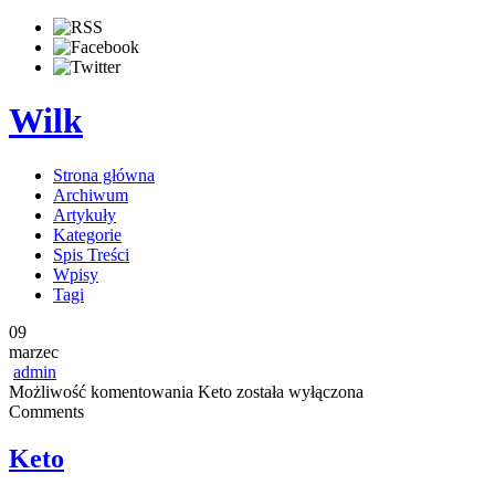
Wilk
Strona główna
Archiwum
Artykuły
Kategorie
Spis Treści
Wpisy
Tagi
09
marzec
admin
Możliwość komentowania
Keto
została wyłączona
Comments
Keto