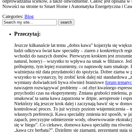
odprowadzania ścieków, a także odwodnienie. Całość jest opisana w sp
Nowości na stronie to Smart Home i Automatyka Energetyczna i Cas
Categories:
Blog
Przeczytaj:
Jeszcze kilkanaście lat temu „dobra kawa” kojarzyła się większ
ludzi odkrywa świat kaw speciality – ziaren z konkretnych reg
wchodzi do naszych domów. Pierwszym krokiem jest zrozumieni
natural, honey) – wszystko to wpływa na smak w filiżance. Jed
próbujemy, tym lepiej rozumiemy, co naprawdę nam smakuje. Do
ważniejsza niż data przydatności do spożycia. Dobre ziarna w 
wszystko to wystarczy, by zrobić krok dalej niż standardowa 
wymiany doświadczeń bywa również branżowe
forum tematy
nawzajem rozwiązywać problemy – od zbyt kwaśnego espresso 
przychodzi czas na eksperymenty. Zmiana grubości mielenia, p
smakować ta sama kawa zaparzona w dripie, aeropressie i espre
Niektórzy idą jeszcze krok dalej i zaczynają bawić się w dom
kontrolować proces. To już wyższy poziom wtajemniczenia – tr
własnych preferencji. Kawa speciality zmienia też sposób, w j
zapach, precyzyjne odmierzenie wody, obserwowanie ekstrakcj
się w biegu”. Co ciekawe, domowa kawa speciality ma również 
„kawa czy herbata?”. Dzielimy się ziarnami, prezentami stają s