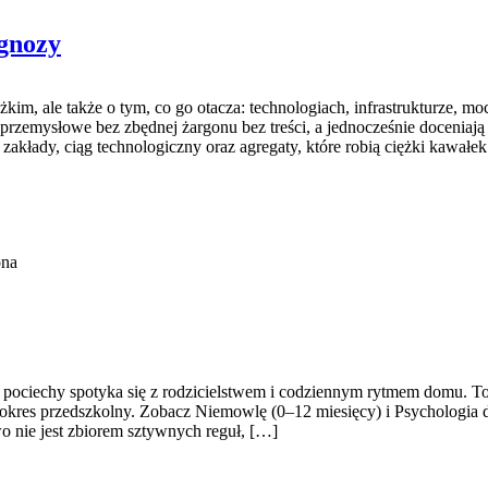
ognozy
kim, ale także o tym, co go otacza: technologiach, infrastrukturze, m
 przemysłowe bez zbędnej żargonu bez treści, a jednocześnie doceniaj
zakłady, ciąg technologiczny oraz agregaty, które robią ciężki kawałe
ona
pociechy spotyka się z rodzicielstwem i codziennym rytmem domu. To 
 okres przedszkolny. Zobacz Niemowlę (0–12 miesięcy) i Psychologia 
wo nie jest zbiorem sztywnych reguł, […]