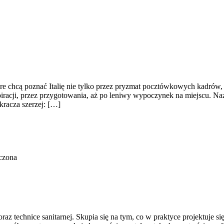
 chcą poznać Italię nie tylko przez pryzmat pocztówkowych kadrów, al
spiracji, przez przygotowania, aż po leniwy wypoczynek na miejscu. Na
racza szerzej: […]
czona
az technice sanitarnej. Skupia się na tym, co w praktyce projektuje s