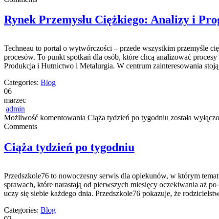
Rynek Przemysłu Ciężkiego: Analizy i Pr
Techneau to portal o wytwórczości – przede wszystkim przemyśle cięż
procesów. To punkt spotkań dla osób, które chcą analizować procesy
Produkcja i Hutnictwo i Metalurgia. W centrum zainteresowania stoją 
Categories:
Blog
06
marzec
admin
Możliwość komentowania
Ciąża tydzień po tygodniu
została wyłącz
Comments
Ciąża tydzień po tygodniu
Przedszkole76 to nowoczesny serwis dla opiekunów, w którym temat 
sprawach, które narastają od pierwszych miesięcy oczekiwania aż po
uczy się siebie każdego dnia. Przedszkole76 pokazuje, że rodzicielst
Categories:
Blog
02