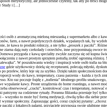
osób merytoryczny, ale jednocześnie czytelny, tak aby po treści mogli s
e Study i […]
ości osób z aromatyczną mieloną mieszanką z supermarketu albo z kawiarn
ionów, farm, a nawet pojedynczych działek, wypalanych tak, by wydoby
e, że kawa to produkt rolniczy, a nie tylko „proszek z paczki”. Róż
ne ziarna dają nuty czekolady i orzechów, inne przypominają owoce tr
mowa przygoda z kawą speciality zwykle zaczyna się od kupna świeżo p
połączeniu z nawet prostym sprzętem potrafią zrobić ogromną różnicę. 
„zalewajka”. W poszukiwaniu wiedzy i inspiracji wiele osób trafia na 
czne
gdzie użytkownicy dzielą się recepturami, polecają młynki, dysku
po przelew, który leje się za szybko. Dzięki takim społecznościom 
roporcji wody do kawy, temperatury, czasu parzenia – każda z tych z
sso. Kto raz poczuje frajdę z „trafienia” idealnego profilu smakowego
owe wypalanie kawy. Proste urządzenia do home roastingu, a nawet mod
zeba obserwować „cracki”, kontrolować czas i temperaturę, notować ef
aki patrzymy na codzienne rytuały. Poranna filiżanka przestaje być tyl
i – wszystko to może być formą medytacji, chwilą tylko dla siebie p
wymiar społeczny. Zapraszając gości, coraz częściej pytamy: „chcesz 
ię paczki z lokalnych palarni, przyjaciele przynoszą swoje ulubione m