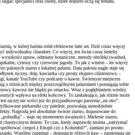
ięgać specjaliści oraz osoby, które dopiero uczą się tematu.
ią, w której barista robił efektowne latte art. Dziś coraz więcej
ć indywidualny charakter. Co więcej, ten świat coraz śmielej
ne wysokości upraw, odmiany botaniczne, metody obróbki (washed,
opikalne, cytrusy czy czerwone jagody. To jak z winem – im więcej
alonych ziaren z lokalnej palarni. Data palenia nagle staje się
Młynek ręczny, drip, kawiarka czy prosty ekspres ciśnieniowy –
blogi, kanały YouTube czy podcasty o kawie. Świetnym miejscem
tują o różnicach między poszczególnymi palarniami i pomagają sobie
domowy kawosz nie błądzi po omacku. Wraz z pogłębianiem wiedzy
miennych wpływa na efekt końcowy. To zaskakujące, jak różnie może
, ten raczej nie wróci już do przypadkowego parzenia „na oko”.
yfikowane piekarniki czy patelnie, pozwalają samodzielnie
ekty. Nagrodą jest absolutnie świeże ziarno, dopasowane do
ko „pobudką” – staje się momentem uważności. Mielenie ziaren,
rzed chaotycznym dniem. To czas, kiedy naprawdę można „zatrzymać
spróbować czegoś z Etiopii czy z Kolumbii?”, zamiast po prostu:
ieszanki. Wspólne cuppingi – degustacje różnych kaw – zamieniają się