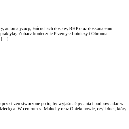
ocy, automatyzacji, łańcuchach dostaw, BHP oraz doskonaleniu
ą praktykę. Zobacz koniecznie Przemysł Lotniczy i Obronna
k […]
przestrzeń stworzone po to, by wyjaśniać pytania i podpowiadać w
dziecięca. W centrum są Maluchy oraz Opiekunowie, czyli duet, który