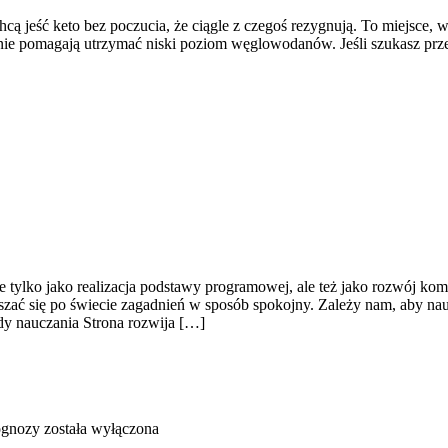
ą jeść keto bez poczucia, że ciągle z czegoś rezygnują. To miejsce, 
śnie pomagają utrzymać niski poziom węglowodanów. Jeśli szukasz przestr
ie tylko jako realizacja podstawy programowej, ale też jako rozwój k
szać się po świecie zagadnień w sposób spokojny. Zależy nam, aby nau
dy nauczania Strona rozwija […]
ognozy
została wyłączona