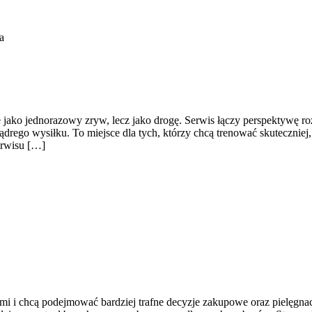
a
ie jako jednorazowy zryw, lecz jako drogę. Serwis łączy perspektywę 
drego wysiłku. To miejsce dla tych, którzy chcą trenować skuteczniej, 
erwisu […]
kami i chcą podejmować bardziej trafne decyzje zakupowe oraz pielęgnac