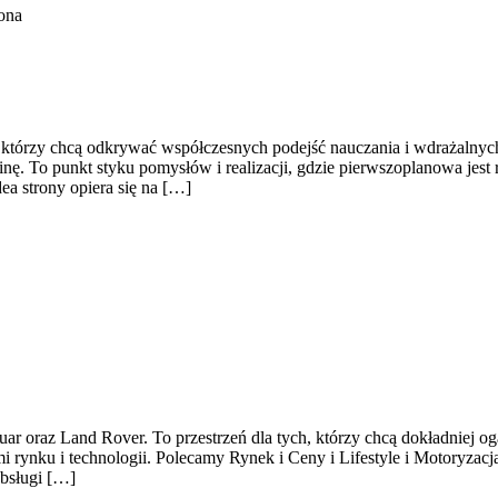
ona
o, którzy chcą odkrywać współczesnych podejść nauczania i wdrażalnych
inę. To punkt styku pomysłów i realizacji, gdzie pierwszoplanowa jest
a strony opiera się na […]
r oraz Land Rover. To przestrzeń dla tych, którzy chcą dokładniej og
mi rynku i technologii. Polecamy Rynek i Ceny i Lifestyle i Motoryza
obsługi […]