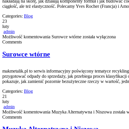
nakładają na skórę, jak działają komponenty formuł i jak budować co
ciągłość, ale też elastyczność. Polecamy Yves Rocher (Francja) i Am
Categories:
Blog
23
luty
admin
Możliwość komentowania
Surowce wtórne
została wyłączona
Comments
Surowce wtórne
makmetalik.pl to serwis informacyjny poświęcony tematyce recyklingu
przygotować odpady do sprzedaży, jak przebiega proces klasyfikacji 
pokazuje, jak zamienić pozornie bezużyteczne rzeczy w wartość, je
Categories:
Blog
21
luty
admin
Możliwość komentowania
Muzyka Alternatywna i Niszowa
została 
Comments