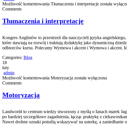
Możliwość komentowania
Tłumaczenia i interpretacje
została wyłącz
Comments
Tłumaczenia i interpretacje
Kongres Anglistów to przestrzeń dla nauczycieli języka angielskieg
które stawiają na rozwój i traktują dydaktykę jako dynamiczną dziedz
odbiorców kursu. Polecamy Wymowa i akcent i Wymowa i akcent. Ide
Categories:
Blog
18
luty
admin
Możliwość komentowania
Motoryzacja
została wyłączona
Comments
Motoryzacja
Landworld to centrum wiedzy stworzony z myślą o fanach marek Jagua
po bardziej szczegółowe zagadnienia, łącząc praktykę z ciekawostka
Nawet drobne oznaki potrafią wskazywać na usterkę, a zaniedbanie 