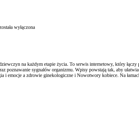
została wyłączona
e dziewczyn na każdym etapie życia. To serwis internetowy, który łąc
oraz poznawanie sygnałów organizmu. Wpisy powstają tak, aby ułatwiać
gia i emocje a zdrowie ginekologiczne i Nowotwory kobiece. Na łama