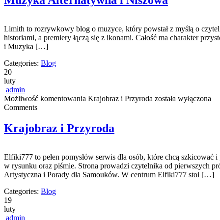
Muzyka Alternatywna i Niszowa
Limith to rozrywkowy blog o muzyce, który powstał z myślą o czyteln
historiami, a premiery łączą się z ikonami. Całość ma charakter przys
i Muzyka […]
Categories:
Blog
20
luty
admin
Możliwość komentowania
Krajobraz i Przyroda
została wyłączona
Comments
Krajobraz i Przyroda
Elfiki777 to pełen pomysłów serwis dla osób, które chcą szkicować i 
w rysunku oraz piśmie. Strona prowadzi czytelnika od pierwszych p
Artystyczna i Porady dla Samouków. W centrum Elfiki777 stoi […]
Categories:
Blog
19
luty
admin