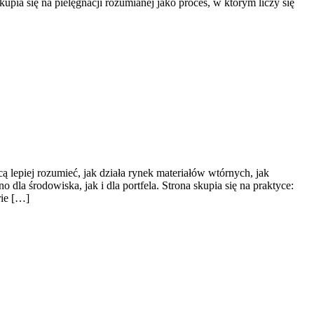
pia się na pielęgnacji rozumianej jako proces, w którym liczy się
 lepiej rozumieć, jak działa rynek materiałów wtórnych, jak
la środowiska, jak i dla portfela. Strona skupia się na praktyce:
rie […]