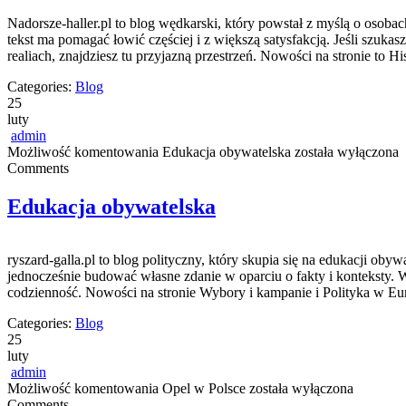
Nadorsze-haller.pl to blog wędkarski, który powstał z myślą o osoba
tekst ma pomagać łowić częściej i z większą satysfakcją. Jeśli szu
realiach, znajdziesz tu przyjazną przestrzeń. Nowości na stronie to 
Categories:
Blog
25
luty
admin
Możliwość komentowania
Edukacja obywatelska
została wyłączona
Comments
Edukacja obywatelska
ryszard-galla.pl to blog polityczny, który skupia się na edukacji ob
jednocześnie budować własne zdanie w oparciu o fakty i konteksty. W
codzienność. Nowości na stronie Wybory i kampanie i Polityka w Eur
Categories:
Blog
25
luty
admin
Możliwość komentowania
Opel w Polsce
została wyłączona
Comments