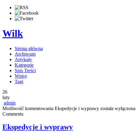
Wilk
Strona główna
Archiwum
Artykuły
Kategorie
Spis Treści
Wpisy
Tagi
26
luty
admin
Możliwość komentowania
Ekspedycje i wyprawy
została wyłączona
Comments
Ekspedycje i wyprawy