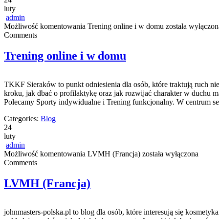
luty
admin
Możliwość komentowania
Trening online i w domu
została wyłączon
Comments
Trening online i w domu
TKKF Sieraków to punkt odniesienia dla osób, które traktują ruch n
kroku, jak dbać o profilaktykę oraz jak rozwijać charakter w duchu mą
Polecamy Sporty indywidualne i Trening funkcjonalny. W centrum s
Categories:
Blog
24
luty
admin
Możliwość komentowania
LVMH (Francja)
została wyłączona
Comments
LVMH (Francja)
johnmasters-polska.pl to blog dla osób, które interesują się kosmety