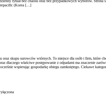
dzienny rytuał bez chaosu oraz bez przypadkowych wyborów. Strona sku
orepacific (Korea […]
 oraz skupu surowców wtórnych. To miejsce dla osób i firm, które chcą
oraz dlaczego właściwe postępowanie z odpadami ma znaczenie zarówno d
dnocześnie wspierając gospodarkę obiegu zamkniętego. Ciekawe katego
wyłączona