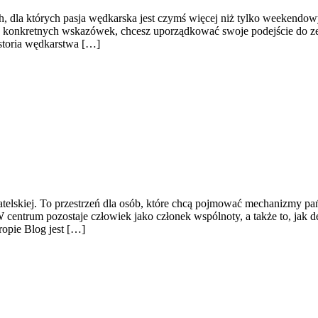
ch, dla których pasja wędkarska jest czymś więcej niż tylko weekendo
kasz konkretnych wskazówek, chcesz uporządkować swoje podejście do ze
Historia wędkarstwa […]
ywatelskiej. To przestrzeń dla osób, które chcą pojmować mechanizmy p
 centrum pozostaje człowiek jako członek wspólnoty, a także to, jak 
opie Blog jest […]