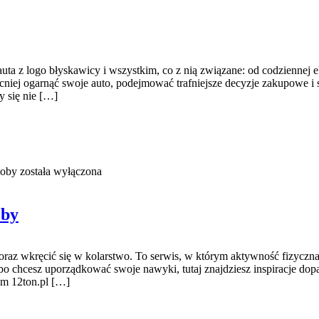
auta z logo błyskawicy i wszystkim, co z nią związane: od codziennej e
ocniej ogarnąć swoje auto, podejmować trafniejsze decyzje zakupowe i
y się nie […]
soby
została wyłączona
oby
ć oraz wkręcić się w kolarstwo. To serwis, w którym aktywność fizyczn
o chcesz uporządkować swoje nawyki, tutaj znajdziesz inspiracje dopa
em 12ton.pl […]