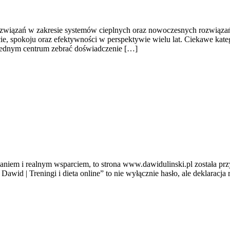
rozwiązań w zakresie systemów cieplnych oraz nowoczesnych rozwiąza
e, spokoju oraz efektywności w perspektywie wielu lat. Ciekawe kateg
 w jednym centrum zebrać doświadczenie […]
ywianiem i realnym wsparciem, to strona www.dawidulinski.pl została p
– Dawid | Treningi i dieta online” to nie wyłącznie hasło, ale deklaracj