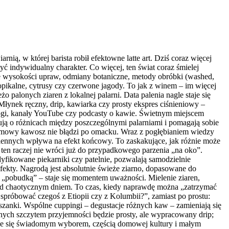
ią, w której barista robił efektowne latte art. Dziś coraz więcej
ć indywidualny charakter. Co więcej, ten świat coraz śmielej
ne wysokości upraw, odmiany botaniczne, metody obróbki (washed,
opikalne, cytrusy czy czerwone jagody. To jak z winem – im więcej
alonych ziaren z lokalnej palarni. Data palenia nagle staje się
Młynek ręczny, drip, kawiarka czy prosty ekspres ciśnieniowy –
blogi, kanały YouTube czy podcasty o kawie. Świetnym miejscem
tują o różnicach między poszczególnymi palarniami i pomagają sobie
domowy kawosz nie błądzi po omacku. Wraz z pogłębianiem wiedzy
miennych wpływa na efekt końcowy. To zaskakujące, jak różnie może
, ten raczej nie wróci już do przypadkowego parzenia „na oko”.
yfikowane piekarniki czy patelnie, pozwalają samodzielnie
ekty. Nagrodą jest absolutnie świeże ziarno, dopasowane do
ko „pobudką” – staje się momentem uważności. Mielenie ziaren,
rzed chaotycznym dniem. To czas, kiedy naprawdę można „zatrzymać
spróbować czegoś z Etiopii czy z Kolumbii?”, zamiast po prostu:
ieszanki. Wspólne cuppingi – degustacje różnych kaw – zamieniają się
dnych szczytem przyjemności będzie prosty, ale wypracowany drip;
aje się świadomym wyborem, częścią domowej kultury i małym