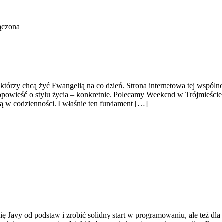
ączona
tórzy chcą żyć Ewangelią na co dzień. Strona internetowa tej wspóln
 opowieść o stylu życia – konkretnie. Polecamy Weekend w Trójmieści
ą w codzienności. I właśnie ten fundament […]
ię Javy od podstaw i zrobić solidny start w programowaniu, ale też dla