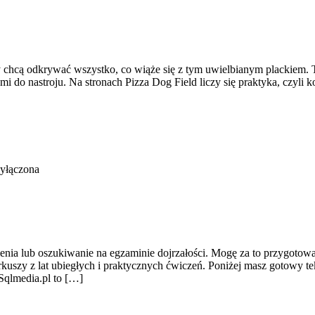
y chcą odkrywać wszystko, co wiąże się z tym uwielbianym plackiem. To 
do nastroju. Na stronach Pizza Dog Field liczy się praktyka, czyli ko
yłączona
nia lub oszukiwanie na egzaminie dojrzałości. Mogę za to przygotować
rkuszy z lat ubiegłych i praktycznych ćwiczeń. Poniżej masz gotowy t
Sqlmedia.pl to […]