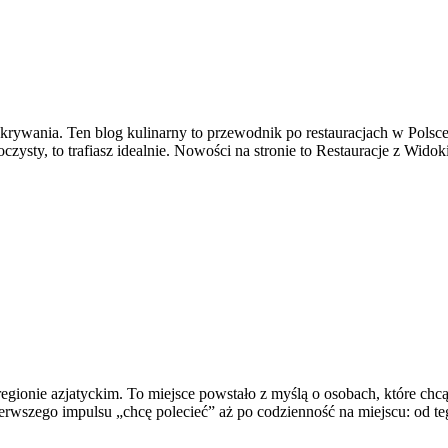
rywania. Ten blog kulinarny to przewodnik po restauracjach w Polsce 
oczysty, to trafiasz idealnie. Nowości na stronie to Restauracje z Wido
regionie azjatyckim. To miejsce powstało z myślą o osobach, które chc
wszego impulsu „chcę polecieć” aż po codzienność na miejscu: od tego,