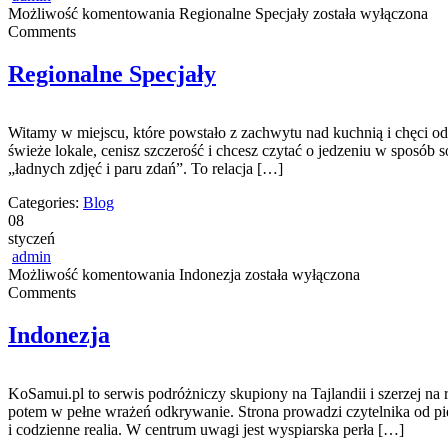
Możliwość komentowania
Regionalne Specjały
została wyłączona
Comments
Regionalne Specjały
Witamy w miejscu, które powstało z zachwytu nad kuchnią i chęci odk
świeże lokale, cenisz szczerość i chcesz czytać o jedzeniu w sposób s
„ładnych zdjęć i paru zdań”. To relacja […]
Categories:
Blog
08
styczeń
admin
Możliwość komentowania
Indonezja
została wyłączona
Comments
Indonezja
KoSamui.pl to serwis podróżniczy skupiony na Tajlandii i szerzej na 
potem w pełne wrażeń odkrywanie. Strona prowadzi czytelnika od pier
i codzienne realia. W centrum uwagi jest wyspiarska perła […]