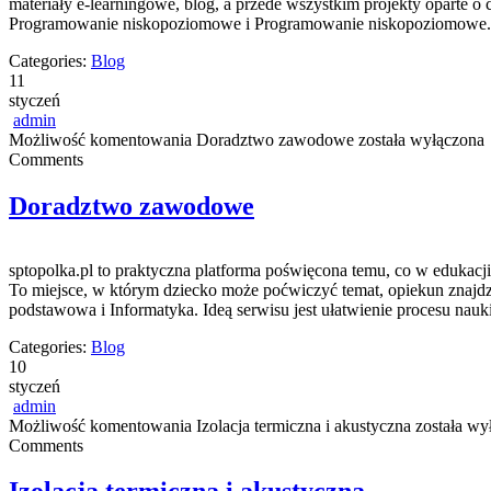
materiały e-learningowe, blog, a przede wszystkim projekty oparte 
Programowanie niskopoziomowe i Programowanie niskopoziomowe. W
Categories:
Blog
11
styczeń
admin
Możliwość komentowania
Doradztwo zawodowe
została wyłączona
Comments
Doradztwo zawodowe
sptopolka.pl to praktyczna platforma poświęcona temu, co w edukacj
To miejsce, w którym dziecko może poćwiczyć temat, opiekun znajdzi
podstawowa i Informatyka. Ideą serwisu jest ułatwienie procesu nauki
Categories:
Blog
10
styczeń
admin
Możliwość komentowania
Izolacja termiczna i akustyczna
została wy
Comments