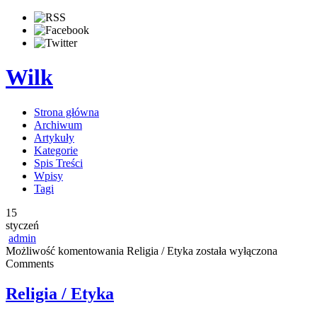
Wilk
Strona główna
Archiwum
Artykuły
Kategorie
Spis Treści
Wpisy
Tagi
15
styczeń
admin
Możliwość komentowania
Religia / Etyka
została wyłączona
Comments
Religia / Etyka