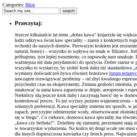
Categories:
Blog
Przeczytaj:
Jeszcze kilkanaście lat temu „dobra kawa” kojarzyła się większ
ludzi odkrywa świat kaw speciality – ziaren z konkretnych reg
wchodzi do naszych domów. Pierwszym krokiem jest zrozumieni
natural, honey) – wszystko to wpływa na smak w filiżance. Jed
próbujemy, tym lepiej rozumiemy, co naprawdę nam smakuje. Do
ważniejsza niż data przydatności do spożycia. Dobre ziarna w 
wszystko to wystarczy, by zrobić krok dalej niż standardowa 
wymiany doświadczeń bywa również branżowe
forum tematy
nawzajem rozwiązywać problemy – od zbyt kwaśnego espresso 
przychodzi czas na eksperymenty. Zmiana grubości mielenia, p
smakować ta sama kawa zaparzona w dripie, aeropressie i espre
Niektórzy idą jeszcze krok dalej i zaczynają bawić się w dom
kontrolować proces. To już wyższy poziom wtajemniczenia – tr
własnych preferencji. Kawa speciality zmienia też sposób, w j
zapach, precyzyjne odmierzenie wody, obserwowanie ekstrakcj
się w biegu”. Co ciekawe, domowa kawa speciality ma również 
„kawa czy herbata?”. Dzielimy się ziarnami, prezentami stają s
w towarzyskie wydarzenia. Na końcu tej drogi wcale nie musi 
dla innych dopieszczona kawiarka czy french press. Najważn