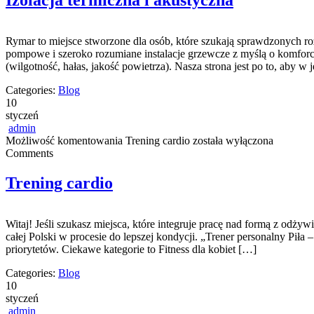
Izolacja termiczna i akustyczna
Rymar to miejsce stworzone dla osób, które szukają sprawdzonych 
pompowe i szeroko rozumiane instalacje grzewcze z myślą o komforci
(wilgotność, hałas, jakość powietrza). Nasza strona jest po to, aby
Categories:
Blog
10
styczeń
admin
Możliwość komentowania
Trening cardio
została wyłączona
Comments
Trening cardio
Witaj! Jeśli szukasz miejsca, które integruje pracę nad formą z odż
całej Polski w procesie do lepszej kondycji. „Trener personalny Piła 
priorytetów. Ciekawe kategorie to Fitness dla kobiet […]
Categories:
Blog
10
styczeń
admin