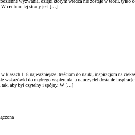
o codzienne wyzwania, dzięki którym wiedza nie zostaje w teorii, tylk
 centrum tej strony jest […]
i w klasach 1–8 najważniejsze: treściom do nauki, inspiracjom na cie
e wskazówki do mądrego wspierania, a nauczyciel dostanie inspiracje 
 tak, aby był czytelny i spójny. W […]
łączona