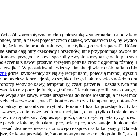
ości osób z aromatyczną mieloną mieszanką z supermarketu albo z kawiarn
ionów, farm, a nawet pojedynczych działek, wypalanych tak, by wydoby
e, że kawa to produkt rolniczy, a nie tylko „proszek z paczki”. Róż
ne ziarna dają nuty czekolady i orzechów, inne przypominają owoce tr
mowa przygoda z kawą speciality zwykle zaczyna się od kupna świeżo p
połączeniu z nawet prostym sprzętem potrafią zrobić ogromną różnicę. 
„zalewajka”. W poszukiwaniu wiedzy i inspiracji wiele osób trafia na 
czne
gdzie użytkownicy dzielą się recepturami, polecają młynki, dysku
po przelew, który leje się za szybko. Dzięki takim społecznościom 
roporcji wody do kawy, temperatury, czasu parzenia – każda z tych z
sso. Kto raz poczuje frajdę z „trafienia” idealnego profilu smakowego
owe wypalanie kawy. Proste urządzenia do home roastingu, a nawet mod
zeba obserwować „cracki”, kontrolować czas i temperaturę, notować ef
aki patrzymy na codzienne rytuały. Poranna filiżanka przestaje być tyl
i – wszystko to może być formą medytacji, chwilą tylko dla siebie p
wymiar społeczny. Zapraszając gości, coraz częściej pytamy: „chcesz 
ię paczki z lokalnych palarni, przyjaciele przynoszą swoje ulubione m
czekać idealne espresso z domowego ekspresu za kilka tysięcy. Dla je
iejsze, że kawa przestaje być anonimowym napojem „do pobudki”, a st