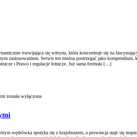
amicznie rozwijająca się witryna, która koncentruje się na fascynując
wistym zastosowaniem. Serwis ten można postrzegać jako kompendium, k
tnicze i Prawo i regulacje lotnicze. Już sama formuła […]
ymi
została wyłączona
zymi
którym wędrówka spotyka się z krajobrazem, a prowincja staje się insp