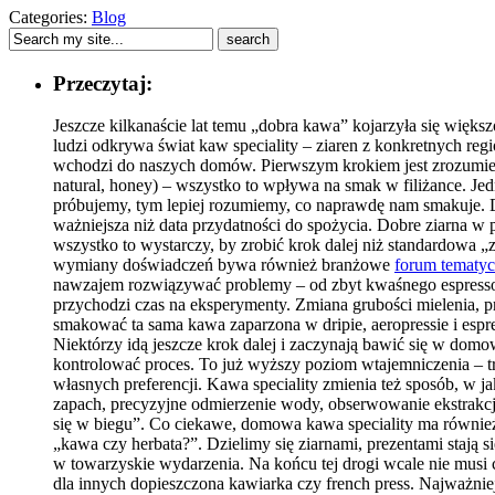
Categories:
Blog
Przeczytaj:
Jeszcze kilkanaście lat temu „dobra kawa” kojarzyła się większ
ludzi odkrywa świat kaw speciality – ziaren z konkretnych reg
wchodzi do naszych domów. Pierwszym krokiem jest zrozumieni
natural, honey) – wszystko to wpływa na smak w filiżance. Jed
próbujemy, tym lepiej rozumiemy, co naprawdę nam smakuje. Do
ważniejsza niż data przydatności do spożycia. Dobre ziarna w 
wszystko to wystarczy, by zrobić krok dalej niż standardowa 
wymiany doświadczeń bywa również branżowe
forum tematy
nawzajem rozwiązywać problemy – od zbyt kwaśnego espresso 
przychodzi czas na eksperymenty. Zmiana grubości mielenia, p
smakować ta sama kawa zaparzona w dripie, aeropressie i espre
Niektórzy idą jeszcze krok dalej i zaczynają bawić się w dom
kontrolować proces. To już wyższy poziom wtajemniczenia – tr
własnych preferencji. Kawa speciality zmienia też sposób, w j
zapach, precyzyjne odmierzenie wody, obserwowanie ekstrakcj
się w biegu”. Co ciekawe, domowa kawa speciality ma również 
„kawa czy herbata?”. Dzielimy się ziarnami, prezentami stają s
w towarzyskie wydarzenia. Na końcu tej drogi wcale nie musi 
dla innych dopieszczona kawiarka czy french press. Najważn