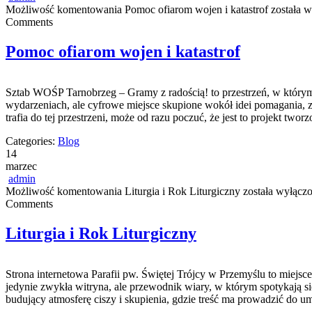
Możliwość komentowania
Pomoc ofiarom wojen i katastrof
została w
Comments
Pomoc ofiarom wojen i katastrof
Sztab WOŚP Tarnobrzeg – Gramy z radością! to przestrzeń, w którym d
wydarzeniach, ale cyfrowe miejsce skupione wokół idei pomagania, 
trafia do tej przestrzeni, może od razu poczuć, że jest to projekt twor
Categories:
Blog
14
marzec
admin
Możliwość komentowania
Liturgia i Rok Liturgiczny
została wyłącz
Comments
Liturgia i Rok Liturgiczny
Strona internetowa Parafii pw. Świętej Trójcy w Przemyślu to miejsce 
jedynie zwykła witryna, ale przewodnik wiary, w którym spotykają się
budujący atmosferę ciszy i skupienia, gdzie treść ma prowadzić do 