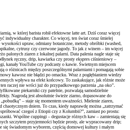
ią, w której barista robił efektowne latte art. Dziś coraz więcej
ć indywidualny charakter. Co więcej, ten świat coraz śmielej
ne wysokości upraw, odmiany botaniczne, metody obróbki (washed,
opikalne, cytrusy czy czerwone jagody. To jak z winem – im więcej
alonych ziaren z lokalnej palarni. Data palenia nagle staje się
Młynek ręczny, drip, kawiarka czy prosty ekspres ciśnieniowy –
blogi, kanały YouTube czy podcasty o kawie. Świetnym miejscem
tują o różnicach między poszczególnymi palarniami i pomagają sobie
domowy kawosz nie błądzi po omacku. Wraz z pogłębianiem wiedzy
miennych wpływa na efekt końcowy. To zaskakujące, jak różnie może
, ten raczej nie wróci już do przypadkowego parzenia „na oko”.
yfikowane piekarniki czy patelnie, pozwalają samodzielnie
ekty. Nagrodą jest absolutnie świeże ziarno, dopasowane do
ko „pobudką” – staje się momentem uważności. Mielenie ziaren,
rzed chaotycznym dniem. To czas, kiedy naprawdę można „zatrzymać
spróbować czegoś z Etiopii czy z Kolumbii?”, zamiast po prostu:
ieszanki. Wspólne cuppingi – degustacje różnych kaw – zamieniają się
dnych szczytem przyjemności będzie prosty, ale wypracowany drip;
aje się świadomym wyborem, częścią domowej kultury i małym