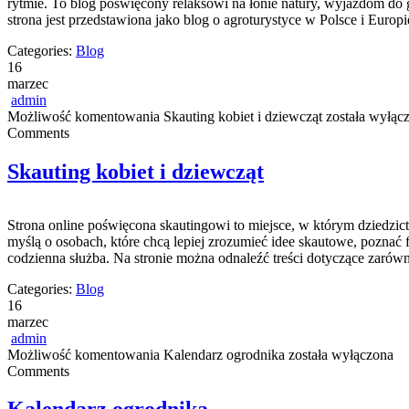
rytmie. To blog poświęcony relaksowi na łonie natury, wyjazdom do
strona jest przedstawiona jako blog o agroturystyce w Polsce i Europie
Categories:
Blog
16
marzec
admin
Możliwość komentowania
Skauting kobiet i dziewcząt
została wyłąc
Comments
Skauting kobiet i dziewcząt
Strona online poświęcona skautingowi to miejsce, w którym dziedzic
myślą o osobach, które chcą lepiej zrozumieć idee skautowe, poznać
codzienna służba. Na stronie można odnaleźć treści dotyczące zarówno
Categories:
Blog
16
marzec
admin
Możliwość komentowania
Kalendarz ogrodnika
została wyłączona
Comments