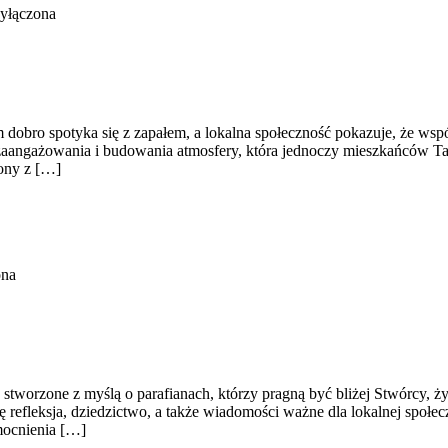
yłączona
obro spotyka się z zapałem, a lokalna społeczność pokazuje, że wspól
zaangażowania i budowania atmosfery, która jednoczy mieszkańców Tar
zony z […]
ona
stworzone z myślą o parafianach, którzy pragną być bliżej Stwórcy, życ
 refleksja, dziedzictwo, a także wiadomości ważne dla lokalnej społec
umocnienia […]