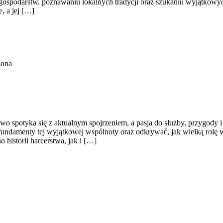
 gospodarstw, poznawaniu lokalnych tradycji oraz szukaniu wyjątkowy
, a jej […]
zona
two spotyka się z aktualnym spojrzeniem, a pasja do służby, przygody
 fundamenty tej wyjątkowej wspólnoty oraz odkrywać, jak wielką rolę 
 historii harcerstwa, jak i […]