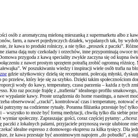
ości osób z aromatyczną mieloną mieszanką z supermarketu albo z kawiarn
ionów, farm, a nawet pojedynczych działek, wypalanych tak, by wydoby
e, że kawa to produkt rolniczy, a nie tylko „proszek z paczki”. Róż
ne ziarna dają nuty czekolady i orzechów, inne przypominają owoce tr
mowa przygoda z kawą speciality zwykle zaczyna się od kupna świeżo p
połączeniu z nawet prostym sprzętem potrafią zrobić ogromną różnicę. 
„zalewajka”. W poszukiwaniu wiedzy i inspiracji wiele osób trafia na 
czne
gdzie użytkownicy dzielą się recepturami, polecają młynki, dysku
po przelew, który leje się za szybko. Dzięki takim społecznościom 
roporcji wody do kawy, temperatury, czasu parzenia – każda z tych z
sso. Kto raz poczuje frajdę z „trafienia” idealnego profilu smakowego
owe wypalanie kawy. Proste urządzenia do home roastingu, a nawet mod
zeba obserwować „cracki”, kontrolować czas i temperaturę, notować ef
aki patrzymy na codzienne rytuały. Poranna filiżanka przestaje być tyl
i – wszystko to może być formą medytacji, chwilą tylko dla siebie p
wymiar społeczny. Zapraszając gości, coraz częściej pytamy: „chcesz 
ię paczki z lokalnych palarni, przyjaciele przynoszą swoje ulubione m
czekać idealne espresso z domowego ekspresu za kilka tysięcy. Dla je
iejsze, że kawa przestaje być anonimowym napojem „do pobudki”, a st