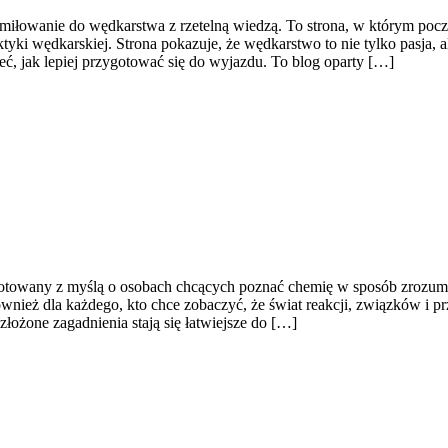
miłowanie do wędkarstwa z rzetelną wiedzą. To strona, w którym poc
ki wędkarskiej. Strona pokazuje, że wędkarstwo to nie tylko pasja, al
ć, jak lepiej przygotować się do wyjazdu. To blog oparty […]
otowany z myślą o osobach chcących poznać chemię w sposób zrozumiały
również dla każdego, kto chce zobaczyć, że świat reakcji, związków i p
złożone zagadnienia stają się łatwiejsze do […]