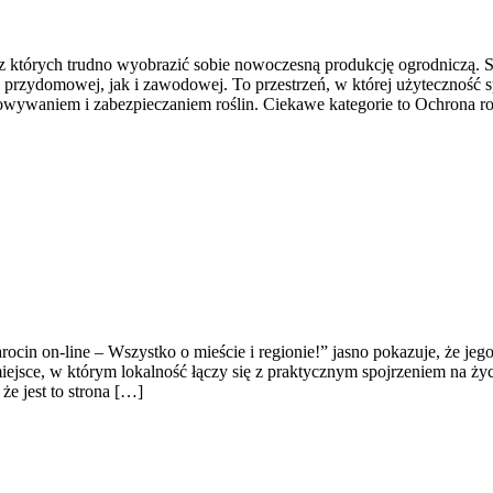
, bez których trudno wyobrazić sobie nowoczesną produkcję ogrodniczą
 przydomowej, jak i zawodowej. To przestrzeń, w której użyteczność 
owywaniem i zabezpieczaniem roślin. Ciekawe kategorie to Ochrona ro
ocin on-line – Wszystko o mieście i regionie!” jasno pokazuje, że jego
miejsce, w którym lokalność łączy się z praktycznym spojrzeniem na życi
e jest to strona […]