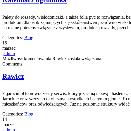
Kalendarz ogrodnika
Palety do rozsady, wielodoniczki, a także folia pvc to rozwiązania
produktom dla osób zajmujących się szkółkarstwem, zarówno w skali
na realne potrzeby związane z wysiewem, produkcją rozsady, przech
Categories:
Blog
15
marzec
admin
Możliwość komentowania
Rawicz
została wyłączona
Comments
Rawicz
E-jarocin.pl to nowoczesny serwis, który już samą nazwą i hasłem „Jar
Jarocinie oraz szerzej o okolicznych ośrodkach i całym regionie. To 
mieszkańców oraz odwiedzających. Już na poziomie struktury widać, ż
Categories:
Blog
14
marzec
admin