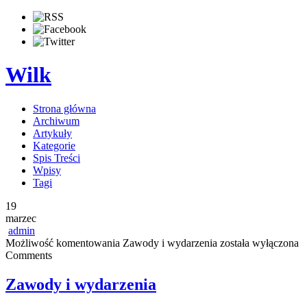
Wilk
Strona główna
Archiwum
Artykuły
Kategorie
Spis Treści
Wpisy
Tagi
19
marzec
admin
Możliwość komentowania
Zawody i wydarzenia
została wyłączona
Comments
Zawody i wydarzenia